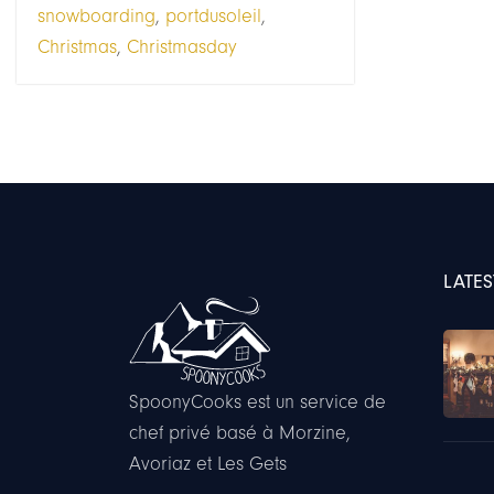
snowboarding
,
portdusoleil
,
Christmas
,
Christmasday
LATES
SpoonyCooks est un service de
chef privé basé à Morzine,
Avoriaz et Les Gets