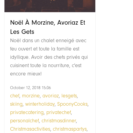
Noël À Morzine, Avoriaz Et
Les Gets
Noël dans un chalet enneigé avec
feu ouvert et toute la famille est
idyllique. Avoir des chefs privés qui
cuisinent toute la nourriture, c'est
encore mieux!
October 12, 2018 15:06
chef
,
morzine
,
avoriaz
,
lesgets
,
skiing
,
winterholiday
,
SpoonyCooks
,
privatecatering
,
privatechef
,
personalchef
,
christmasdinner
,
Christmasactivities
,
christmaspartys
,