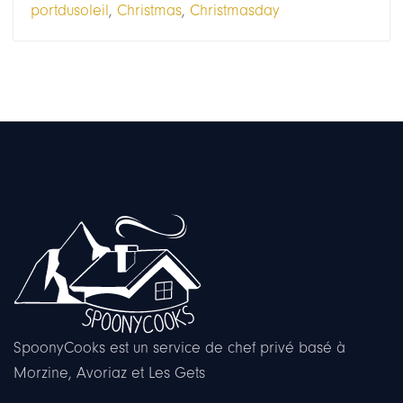
portdusoleil
,
Christmas
,
Christmasday
SpoonyCooks est un service de chef privé basé à
Morzine, Avoriaz et Les Gets