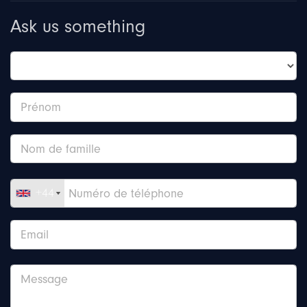
Ask us something
+44
+44