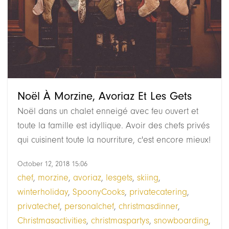
Noël À Morzine, Avoriaz Et Les Gets
Noël dans un chalet enneigé avec feu ouvert et
toute la famille est idyllique. Avoir des chefs privés
qui cuisinent toute la nourriture, c'est encore mieux!
October 12, 2018 15:06
chef
,
morzine
,
avoriaz
,
lesgets
,
skiing
,
winterholiday
,
SpoonyCooks
,
privatecatering
,
privatechef
,
personalchef
,
christmasdinner
,
Christmasactivities
,
christmaspartys
,
snowboarding
,