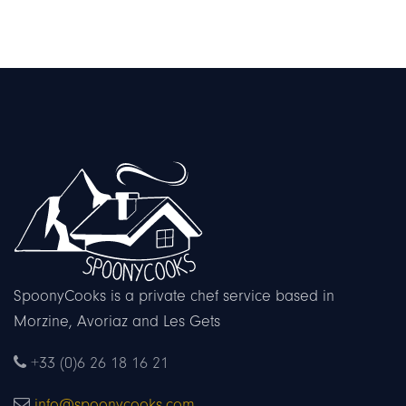
SpoonyCooks is a private chef service based in
Morzine, Avoriaz and Les Gets
+33 (0)6 26 18 16 21
info@spoonycooks.com